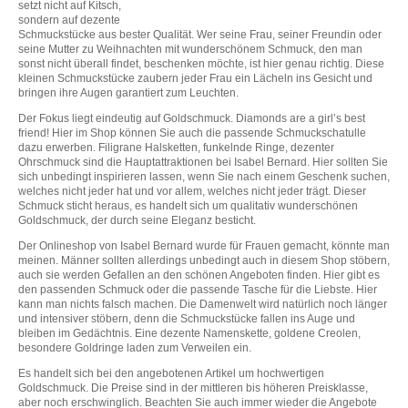
setzt nicht auf Kitsch,
sondern auf dezente
Schmuckstücke aus bester Qualität. Wer seine Frau, seiner Freundin oder
seine Mutter zu Weihnachten mit wunderschönem Schmuck, den man
sonst nicht überall findet, beschenken möchte, ist hier genau richtig. Diese
kleinen Schmuckstücke zaubern jeder Frau ein Lächeln ins Gesicht und
bringen ihre Augen garantiert zum Leuchten.
Der Fokus liegt eindeutig auf Goldschmuck. Diamonds are a girl’s best
friend! Hier im Shop können Sie auch die passende Schmuckschatulle
dazu erwerben. Filigrane Halsketten, funkelnde Ringe, dezenter
Ohrschmuck sind die Hauptattraktionen bei Isabel Bernard. Hier sollten Sie
sich unbedingt inspirieren lassen, wenn Sie nach einem Geschenk suchen,
welches nicht jeder hat und vor allem, welches nicht jeder trägt. Dieser
Schmuck sticht heraus, es handelt sich um qualitativ wunderschönen
Goldschmuck, der durch seine Eleganz besticht.
Der Onlineshop von Isabel Bernard wurde für Frauen gemacht, könnte man
meinen. Männer sollten allerdings unbedingt auch in diesem Shop stöbern,
auch sie werden Gefallen an den schönen Angeboten finden. Hier gibt es
den passenden Schmuck oder die passende Tasche für die Liebste. Hier
kann man nichts falsch machen. Die Damenwelt wird natürlich noch länger
und intensiver stöbern, denn die Schmuckstücke fallen ins Auge und
bleiben im Gedächtnis. Eine dezente Namenskette, goldene Creolen,
besondere Goldringe laden zum Verweilen ein.
Es handelt sich bei den angebotenen Artikel um hochwertigen
Goldschmuck. Die Preise sind in der mittleren bis höheren Preisklasse,
aber noch erschwinglich. Beachten Sie auch immer wieder die Angebote