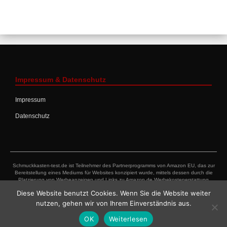
Impressum & Datenschutz
Impressum
Datenschutz
Schmuckkasten-test.de ist Teilnehmer des Partnerprogramms von Amazon EU, das zur
Bereitstellung eines Mediums für Websites konzipiert wurde, mittels dessen durch die
Platzierung von Werbeanzeigen und Links zu Amazon.de Werbekostenerstattung
verdient werden kann.“
Diese Website benutzt Cookies. Wenn Sie die Website weiter
nutzen, gehen wir von Ihrem Einverständnis aus.
© 2026 Copyright Schmuckkasten Test. All Rights Reserved.
OK
Weiterlesen