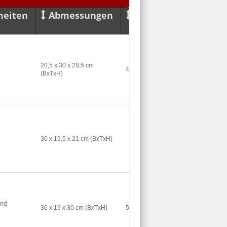
heiten
Abmessungen
Gewicht
20,5 x 30 x 28,5 cm
4,5 Kg
(BxTxH)
30 x 19,5 x 21 cm (BxTxH)
und
36 x 19 x 30 cm (BxTxH)
5,0 Kg