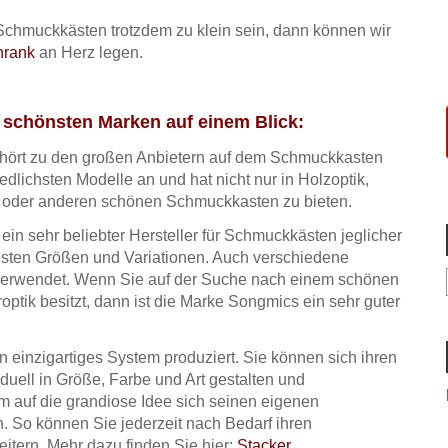
n Schmuckkästen trotzdem zu klein sein, dann können wir
hrank
an Herz legen.
d schönsten Marken auf einem Blick:
ehört zu den großen Anbietern auf dem Schmuckkasten
iedlichsten Modelle an und hat nicht nur in Holzoptik,
n oder anderen schönen Schmuckkasten zu bieten.
in sehr beliebter Hersteller für Schmuckkästen jeglicher
ichsten Größen und Variationen. Auch verschiedene
 verwendet. Wenn Sie auf der Suche nach einem schönen
ptik besitzt, dann ist die Marke Songmics ein sehr guter
n einzigartiges System produziert. Sie können sich ihren
uell in Größe, Farbe und Art gestalten und
m auf die grandiose Idee sich seinen eigenen
 So können Sie jederzeit nach Bedarf ihren
tern. Mehr dazu finden Sie hier:
Stacker