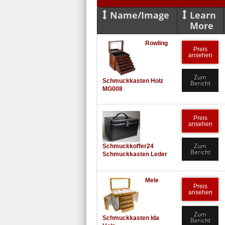
Name/Image
Learn
More
Rowling
Preis
ansehen
Zum
Schmuckkasten Holz
Bericht
MG008
Preis
ansehen
Zum
Schmuckkoffer24
Bericht
Schmuckkasten Leder
Mele
Preis
ansehen
Zum
Schmuckkasten Ida
Bericht