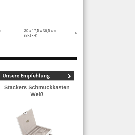
n
30 x 17,5 x 36,5 cm
4,2 Kg
(BxTxH)
Unsere Empfehlung
Stackers Schmuckkasten
Weiß