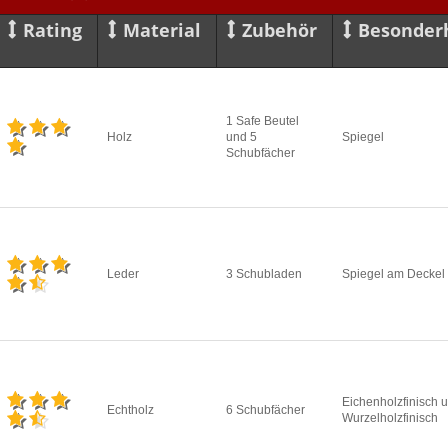
Rating
Material
Zubehör
Besonder
1 Safe Beutel
Holz
und 5
Spiegel
Schubfächer
Leder
3 Schubladen
Spiegel am Deckel
Eichenholzfinisch 
Echtholz
6 Schubfächer
Wurzelholzfinisch