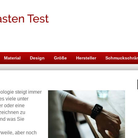
Material
Design
Größe
Hersteller
Schmuckschrä
ologie steigt immer
es viele unter
er oder eine
zeichnen zu
und was Sie
rweile, aber noch