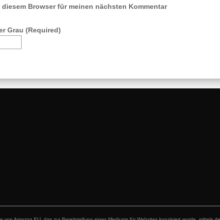
n diesem Browser für meinen nächsten Kommentar
r Grau (Required)
 von Amazon EU, das zur Bereitstellung eines Mediums für Websites konzipiert wurde, mittels 