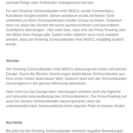
normale Ringe oder Armbänder untergebracht werden.
Für den Rowling Schmuckkasten Holz MG011 wurde hochwertiges
Kunstleder hergenommen, dieses wiederum wurde mit feinen Samt
verkleidet um Ihren Schmuckstücken besten Schutz zu bieten. Äußerlich
kann vor allem der Deckel mit seiner wunderschönen und besonderen
Schnitzerei überzeugen. Hier sieht man, dass sich die Firma Rowling sehr
viel Mühe beim Design gibt. Zuletzt sollte natürlich auch noch erwähnt
werden, dass der Rowling Schmuckkasten Holz MG011 sorgfältig lackiert
wurde.
Vorteile:
Der Rowling Schmuckkasten Holz MG011 überzeugt wie immer mit seinem
Design. Durch die Blumen Verzierungen bietet dieser Schmuckkasten aus
Holz einen hohen dekorativen Wert. Dadurch lässt sich der Schmuckkasten
hervorragend in der ganzen Wohnung dekorieren.
Aber nicht nur das Design kann überzeugen sondern auch die logische
und sinnvolle Innenaufteilung des Schmuckkastens. Die Firma Rowling hat
auch bei diesem Schmuckkasten darauf geachtet, dass die
unterschiedlichsten Schmuckstücke ihren eigenen Platz im Inneren finden.
Nachteile:
Bis jetzt hat der Rowling Schmuckkasten keinerlei negative Bewertungen