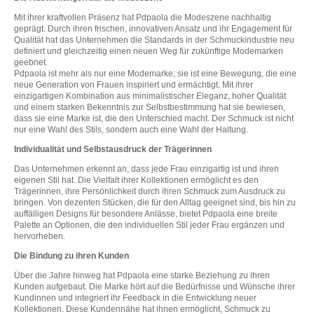
Mit ihrer kraftvollen Präsenz hat Pdpaola die Modeszene nachhaltig
geprägt. Durch ihren frischen, innovativen Ansatz und ihr Engagement für
Qualität hat das Unternehmen die Standards in der Schmuckindustrie neu
definiert und gleichzeitig einen neuen Weg für zukünftige Modemarken
geebnet.
Pdpaola ist mehr als nur eine Modemarke; sie ist eine Bewegung, die eine
neue Generation von Frauen inspiriert und ermächtigt. Mit ihrer
einzigartigen Kombination aus minimalistischer Eleganz, hoher Qualität
und einem starken Bekenntnis zur Selbstbestimmung hat sie bewiesen,
dass sie eine Marke ist, die den Unterschied macht. Der Schmuck ist nicht
nur eine Wahl des Stils, sondern auch eine Wahl der Haltung.
Individualität und Selbstausdruck der Trägerinnen
Das Unternehmen erkennt an, dass jede Frau einzigartig ist und ihren
eigenen Stil hat. Die Vielfalt ihrer Kollektionen ermöglicht es den
Trägerinnen, ihre Persönlichkeit durch ihren Schmuck zum Ausdruck zu
bringen. Von dezenten Stücken, die für den Alltag geeignet sind, bis hin zu
auffälligen Designs für besondere Anlässe, bietet Pdpaola eine breite
Palette an Optionen, die den individuellen Stil jeder Frau ergänzen und
hervorheben.
Die Bindung zu ihren Kunden
Über die Jahre hinweg hat Pdpaola eine starke Beziehung zu ihren
Kunden aufgebaut. Die Marke hört auf die Bedürfnisse und Wünsche ihrer
Kundinnen und integriert ihr Feedback in die Entwicklung neuer
Kollektionen. Diese Kundennähe hat ihnen ermöglicht, Schmuck zu