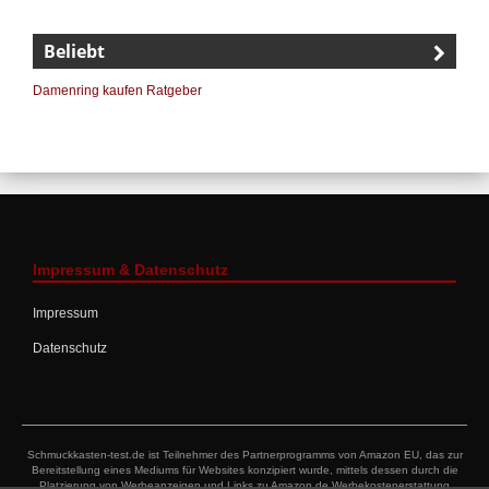
Beliebt
Damenring kaufen Ratgeber
Impressum & Datenschutz
Impressum
Datenschutz
Schmuckkasten-test.de ist Teilnehmer des Partnerprogramms von Amazon EU, das zur
Bereitstellung eines Mediums für Websites konzipiert wurde, mittels dessen durch die
Platzierung von Werbeanzeigen und Links zu Amazon.de Werbekostenerstattung